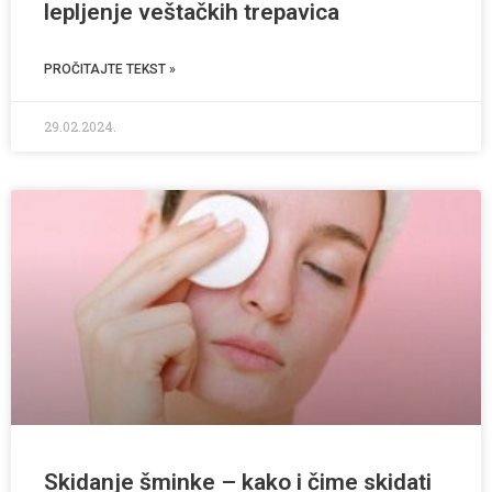
lepljenje veštačkih trepavica
PROČITAJTE TEKST »
29.02.2024.
Skidanje šminke – kako i čime skidati