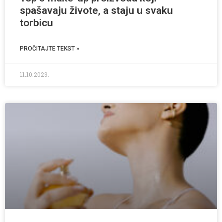
spašavaju živote, a staju u svaku
torbicu
PROČITAJTE TEKST »
11.10.2023.