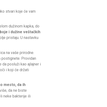
iko stvari koje će vam
 celom dužinom kapka, do
i, boje i dužine veštačkih
lje pristaju. U nastavku
vica na vaše prirodne.
a postignete. Providan
 da posluži kao ajlajner i
či i koji će držati
no mesto, da ih
više, da ne biste
i neke bakterije ili