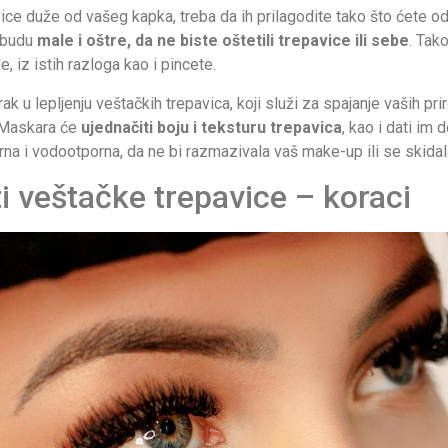
ce duže od vašeg kapka, treba da ih prilagodite tako što ćete od
 budu
male i oštre, da ne biste oštetili trepavice ili sebe
. Tak
, iz istih razloga kao i pincete.
ak u lepljenju veštačkih trepavica, koji služi za spajanje vaših pri
. Maskara će
ujednačiti boju i teksturu trepavica
, kao i dati im 
na i vodootporna, da ne bi razmazivala vaš make-up ili se skida
i veštačke trepavice – koraci