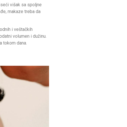
seći višak sa spoljne
ođe, makaze treba da
rodnih i veštačkih
dodatni volumen i dužinu.
la tokom dana.