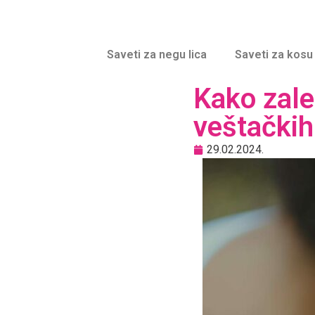
Saveti za negu lica
Saveti za kosu
Kako zalep
veštačkih
29.02.2024.