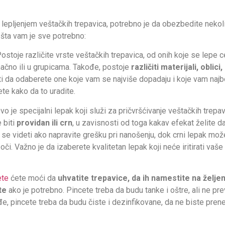
lepljenjem veštačkih trepavica, potrebno je da obezbedite nekol
 šta vam je sve potrebno:
ostoje različite vrste veštačkih trepavica, od onih koje se lepe
načno ili u grupicama. Takođe, postoje
različiti materijali, oblic
ti da odaberete one koje vam se najviše dopadaju i koje vam najbo
e kako da to uradite.
o je specijalni lepak koji služi za pričvršćivanje veštačkih trepa
 biti
providan ili crn
, u zavisnosti od toga kakav efekat želite d
e se videti ako napravite grešku pri nanošenju, dok crni lepak može
i. Važno je da izaberete kvalitetan lepak koji neće iritirati vaše o
ete
ćete moći da
uhvatite trepavice, da ih namestite na želje
te
ako je potrebno. Pincete treba da budu tanke i oštre, ali ne pre
đe, pincete treba da budu čiste i dezinfikovane, da ne biste prenel