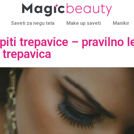
Saveti za negu tela
Make up saveti
Manikir
iti trepavice – pravilno l
 trepavica