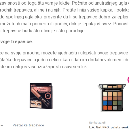
u zavisnosti od toga šta vam je lakše. Počnite od unutrašnjeg ugla o
odnih trepavica, ali ne i na njih. Pratite liniju vašeg kapka, i pola
 spoljnjeg ugla oka, proverite da li su trepavice dobro zalepljene
ožete ih malo pomeriti ili podići, dok je lepak još svež. Ponovit
trepavice budu što sličnije i što prirodnije.
svoje trepavice.
ice na svoje prirodne, možete ujednačiti i ulepšati svoje trepavi
štačke trepavice u jednu celinu, kao i dati im dodatni volumen i du
ste im dali još više izražajnosti i savršen luk.