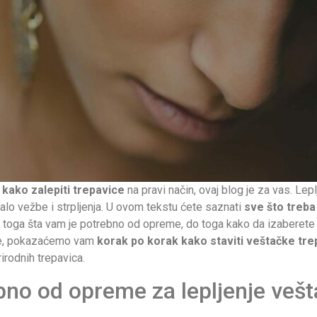
i
kako zalepiti trepavice
na pravi način, ovaj blog je za vas. Lep
malo vežbe i strpljenja. U ovom tekstu ćete saznati
sve što treba
d toga šta vam je potrebno od opreme, do toga kako da izaberete
ođe, pokazaćemo vam
korak po korak kako staviti veštačke tre
irodnih trepavica.
ebno od opreme za lepljenje vešt