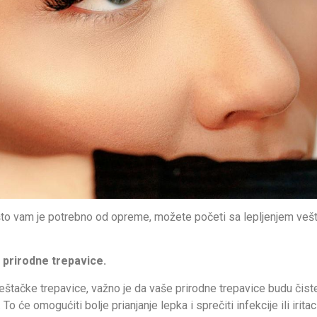
što vam je potrebno od opreme, možete početi sa lepljenjem vešt
e prirodne trepavice.
štačke trepavice, važno je da vaše prirodne trepavice budu čiste
. To će omogućiti bolje prianjanje lepka i sprečiti infekcije ili iritaci