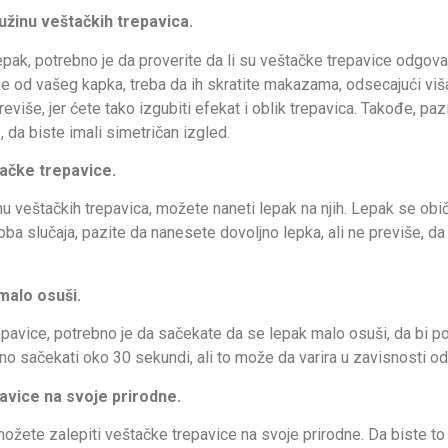
dužinu veštačkih trepavica.
pak, potrebno je da proverite da li su veštačke trepavice odgov
že od vašeg kapka, treba da ih skratite makazama, odsecajući viš
više, jer ćete tako izgubiti efekat i oblik trepavica. Takođe, pa
, da biste imali simetričan izgled.
ačke trepavice.
nu veštačkih trepavica, možete naneti lepak na njih. Lepak se običn
oba slučaja, pazite da nanesete dovoljno lepka, ali ne previše, da 
malo osuši.
pavice, potrebno je da sačekate da se lepak malo osuši, da bi post
jno sačekati oko 30 sekundi, ali to može da varira u zavisnosti od 
avice na svoje prirodne.
žete zalepiti veštačke trepavice na svoje prirodne. Da biste to u