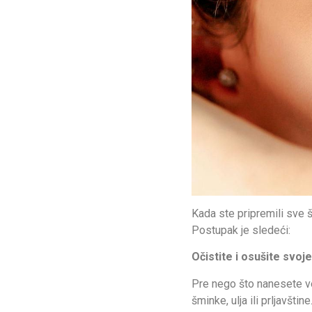
Kada ste pripremili sve 
Postupak je sledeći:
Očistite i osušite svoj
Pre nego što nanesete ve
šminke, ulja ili prljavštine