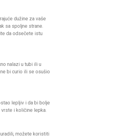
arajuće dužine za vaše
ak sa spoljne strane.
zite da odsečete istu
o nalazi u tubi ili u
ne bi curio ili se osušio
ao lepljiv i da bi bolje
vrste i količine lepka.
radili, možete koristiti