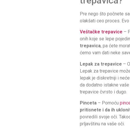
trepavica?
Pre nego što počnete sa 
olakšati ceo proces. Evo
Veštačke trepavice
– P
onih koje se lepe pojedi
trepavica
, pa ćete mora
ćemo vam dati neke savet
Lepak za trepavice
– Ov
Lepak za trepavice može
lepak je diskretniji i neć
da dodatno istakne vaše oč
trepavice čvrsto i dugo.
Pinceta
– Pomoću
pinc
pritisnete i da ih ukloni
povredili svoje oči. Tako
prljavštinu na vaše oči.