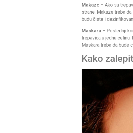
Makaze
– Ako su trepavi
strane. Makaze treba da
budu čiste i dezinfikovane
Maskara
– Poslednji kor
trepavica u jednu celinu
Maskara treba da bude cr
Kako zalepit