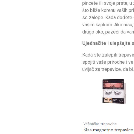
pincete ili svoje prste, 
što bliže korenu vaših prir
se zalepe. Kada dođete do
vašim kapkom. Ako nisu, m
drugo oko, pazeći da vam 
Ujednačite i ulepšajte 
Kada ste zalepili trepav
spojiti vaše prirodne i ve
uvijač za trepavice, da bi