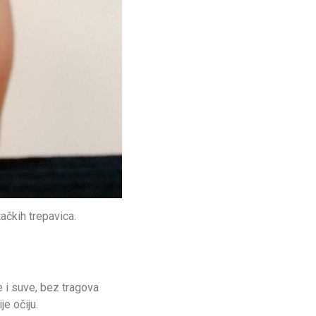
ačkih trepavica.
 i suve, bez tragova
je očiju.