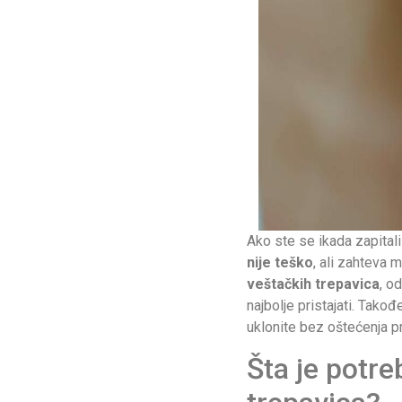
Ako ste se ikada zapital
nije teško
, ali zahteva 
veštačkih trepavica
, o
najbolje pristajati. Tak
uklonite bez oštećenja pr
Šta je potr