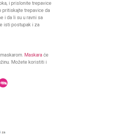
ka, i prislonite trepavice
ko pritiskajte trepavice da
 i da li su u ravni sa
e isti postupak i za
ce maskarom.
Maskara
će
žinu. Možete koristiti i