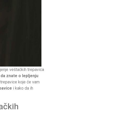
ljenje veštačkih trepavica
 da znate o lepljenju
 trepavice koje će vam
pavice
i kako da ih
ačkih