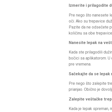
Izmerite i prilagodite 
Pre nego što nanesete le
oči. Ako su trepavice du
Pazite da ne odsečete pre
količinu sa obe trepavice
Nanesite lepak na vešt
Kada ste prilagodili duži
bočici sa aplikatorom. U 
pre vremena.
Sačekajte da se lepak 
Pre nego što zalepite tre
prianjao. Obično je dovol
Zalepite veštačke trep
Kada je lepak spreman, mo