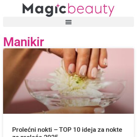
Manikir
Prolećni nokti – TOP 10 ideja za nokte