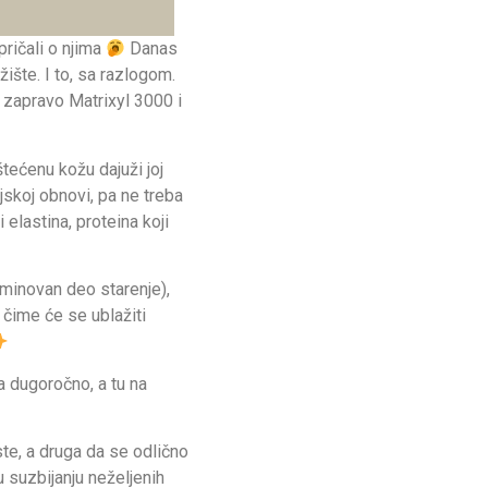
pričali o njima
Danas
ište. I to, sa razlogom.
e zapravo Matrixyl 3000 i
tećenu kožu dajuži joj
jskoj obnovi, pa ne treba
elastina, proteina koji
eminovan deo starenje),
, čime će se ublažiti
na dugoročno, a tu na
te, a druga da se odlično
 suzbijanju neželjenih