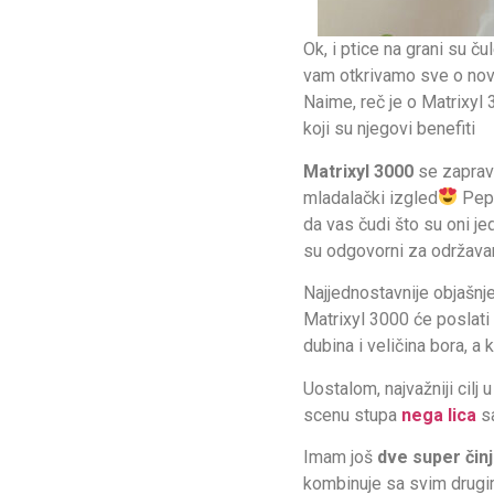
Ok, i ptice na grani su č
vam otkrivamo sve o novom
Naime, reč je o Matrixyl
koji su njegovi benefiti
Matrixyl 3000
se zapravo
mladalački izgled
Pept
da vas čudi što su oni je
su odgovorni za održava
Najjednostavnije objašnje
Matrixyl 3000 će poslati
dubina i veličina bora, a 
Uostalom, najvažniji cilj
scenu stupa
nega lica
sa
Imam još
dve super
čin
kombinuje sa svim drugim