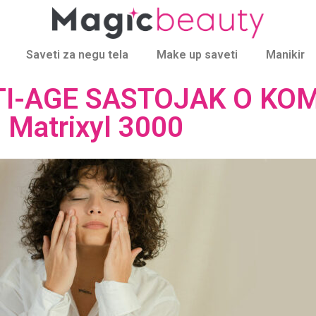
Saveti za negu tela
Make up saveti
Manikir
TI-AGE SASTOJAK O KOM
 Matrixyl 3000