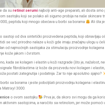
ule da su
retinol serumi
najbolji anti-age preparati, ali dosta smo 
 sastojku koji se polako ali sigurno probija na naše skincare trž
 3000, peptidu koji mnogo obećava u borbi sa borama
Ali šta j
 sastoji od dva sintetički proizvedena peptida, koji obnavljaju oš
idi se već prirodno nalaze u koži gde imaju značajnu ulogu u ćeli
dan od najmoćnijih sastojaka za stimulaciju proizvodnje kolagena i 
nje kože jakom i čvrstom.
no, kada se kolagen i elastin u koži razgrade
(što je
, nažalost, n
 signale fibroblastima iz kože da prozvedu novi kolagen i elastin
koža postati zategnutija i podatnija.
Zar to nije apsolutno sjajno?
 u borbi sa borama i jeste poboljšati proizvodnju kolagena i elasti
 Matrixyl 3000.
jenice
o ovom sastojku
Prva je, da skoro svi mogu da ga koris
 aktivnim sastojcima, a naročito sa retinolom, jer može pomoći u