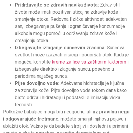
Pridržavajte se zdravih navika života:
Zdrav stil
života može imati pozitivan uticaj na zdravlje kože i
smanjenje otoka. Redovna fizička aktivnost, adekvatan
san, izbegavanje pušenja i ograničavanje konzumacije
alkohola mogu pomoći u održavanju zdrave kože i
smanjenju otoka.
Izbegavajte izlaganje sunčevim zracima:
Sunčeva
svetlost može izazvati iritaciju i pogoršati otok. Kada je
moguće, koristite
kreme za lice sa zaštitnim faktorom
i
izbegavajte direktno izlaganje suncu, posebno u
periodima najjačeg sunca.
Pijte dovoljno vode:
Adekvatna hidratacija je ključna
za zdravlje kože. Pijte dovoljno vode tokom dana kako
biste održali hidrataciju i podstakli eliminaciju viška
tečnosti.
Potkožne bubuljice mogu biti neugodne, ali
uz pravilnu negu
i odgovarajuće tretmane
, možete smanjiti njihovu pojavu i
ublažiti otok. Važno je da budete strpljivi i dosledni u primeni