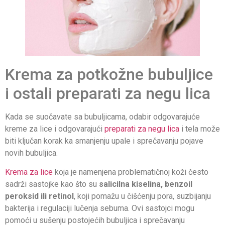
Krema za potkožne bubuljice
i ostali preparati za negu lica
Kada se suočavate sa bubuljicama, odabir odgovarajuće
kreme za lice i odgovarajući
preparati za negu lica
i tela može
biti ključan korak ka smanjenju upale i sprečavanju pojave
novih bubuljica.
Krema za lice
koja je namenjena problematičnoj koži često
sadrži sastojke kao što su
salicilna kiselina, benzoil
peroksid ili retinol
, koji pomažu u čišćenju pora, suzbijanju
bakterija i regulaciji lučenja sebuma. Ovi sastojci mogu
pomoći u sušenju postojećih bubuljica i sprečavanju