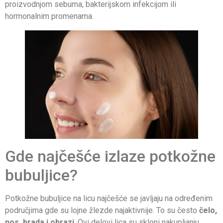
proizvodnjom sebuma, bakterijskom infekcijom ili
hormonalnim promenama.
Gde najčešće izlaze potkožne
bubuljice?
Potkožne bubuljice na licu najčešće se javljaju na određenim
područjima gde su lojne žlezde najaktivnije. To su često
čelo,
nos, brada i obrazi
. Ovi delovi lica su skloni nakupljanju