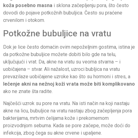
koža posebno masna
i sklona začepljenju pora, što često
dovodi do pojave potkožnih bubuljica. Često su praćene
crvenilom i otokom.
Potkožne bubuljice na vratu
Dok je lice često domaćin ovim nepoželjnim gostima, istina je
da potkožne bubuljice možete dobiti bilo gde na telu,
uključujući i vrat. Da, akne na vratu su veoma stvarna – i
uobičajena – stvar. Ali nažalost, uzroci bubljica na vratu
prevazilaze uobičajene uzroke kao što su hormoni i stres, a
lečenje akni na nežnoj koži vrata može biti komplikovano
ako ne znate šta radite.
Najčešći uzrok su pore na vratu. Na isti način na koji nastaju
akne na licu, bubuljice na vratu nastaju zbog začepljenja pora
bakterijama, mrtvim ćelijama kože i prekomernom
proizvodnjom sebuma. Kada se pore začepe, može doći do
infekcija, zbog čega su akne crvene i upaljene.