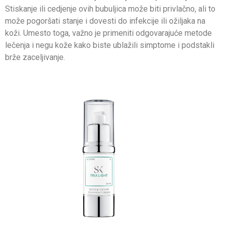
Stiskanje ili cedjenje ovih bubuljica može biti privlačno, ali to
može pogoršati stanje i dovesti do infekcije ili ožiljaka na
koži. Umesto toga, važno je primeniti odgovarajuće metode
lečenja i negu kože kako biste ublažili simptome i podstakli
brže zaceljivanje.