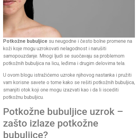
Potkožne bubuljice
su neugodne i često bolne promene na
koži koje mogu uzrokovati nelagodnost i narušiti
samopouzdanje. Mnogi ljudi se suočavaju sa problemom
potkožnih bubuljica na licu, leđima i drugim delovima tela.
U ovom blogu istražićemo uzroke njihovog nastanka i pružiti
vam korisne savete o tome kako se rešiti potkožnih bubuljica,
smanjiti otok koji one mogu izazvati kao i da li iscediti
potkožnu bubuljicu.
Potkožne bubuljice uzrok –
zašto izlaze potkožne
bubuljice?