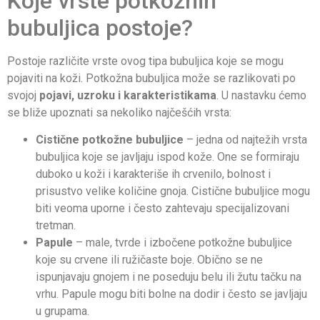
Koje vrste potkožnih
bubuljica postoje?
Postoje različite vrste ovog tipa bubuljica koje se mogu
pojaviti na koži. Potkožna bubuljica može se razlikovati po
svojoj
pojavi, uzroku i karakteristikama
. U nastavku ćemo
se bliže upoznati sa nekoliko najčešćih vrsta:
Cistične potkožne bubuljice
– jedna od najtežih vrsta
bubuljica koje se javljaju ispod kože. One se formiraju
duboko u koži i karakteriše ih crvenilo, bolnost i
prisustvo velike količine gnoja. Cistične bubuljice mogu
biti veoma uporne i često zahtevaju specijalizovani
tretman.
Papule
– male, tvrde i izbočene potkožne bubuljice
koje su crvene ili ružičaste boje. Obično se ne
ispunjavaju gnojem i ne poseduju belu ili žutu tačku na
vrhu. Papule mogu biti bolne na dodir i često se javljaju
u grupama.