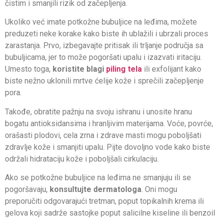
čistim i smanjili rizik od začepljenja.
Ukoliko već imate potkožne bubuljice na leđima, možete
preduzeti neke korake kako biste ih ublažili i ubrzali proces
zarastanja. Prvo, izbegavajte pritisak ili trljanje područja sa
bubuljicama, jer to može pogoršati upalu i izazvati iritaciju.
Umesto toga,
koristite blagi
piling tela
ili exfolijant kako
biste nežno uklonili mrtve ćelije kože i sprečili začepljenje
pora.
Takođe, obratite pažnju na svoju ishranu i unosite hranu
bogatu antioksidansima i hranljivim materijama. Voće, povrće,
orašasti plodovi, cela zrna i zdrave masti mogu poboljšati
zdravlje kože i smanjiti upalu. Pijte dovoljno vode kako biste
održali hidrataciju kože i poboljšali cirkulaciju.
Ako se potkožne bubuljice na leđima ne smanjuju ili se
pogoršavaju,
konsultujte dermatologa
. Oni mogu
preporučiti odgovarajući tretman, poput topikalnih krema ili
gelova koji sadrže sastojke poput salicilne kiseline ili benzoil