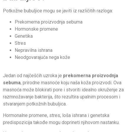
Potkožne bubuljice mogu se javiti iz različitih razloga:
Prekomerna proizvodnja sebuma
Hormonske promene
Genetika
Stres
Nepravilna ishrana
Neodgovarajuća nega kože
Jedan od najčešćih uzroka je
prekomerna proizvodnja
sebuma
, prirodne masnoće koju naša koža proizvodi. Ova
masnoća može blokirati pore i stvoriti idealno okruženje za
razmnožavanje bakterija, što rezultira upalnim procesom i
stvaranjem potkožnih bubuljica.
Hormonalne promene, stres, loša ishrana i genetska
predispozicija takođe mogu doprineti njihovom nastanku.