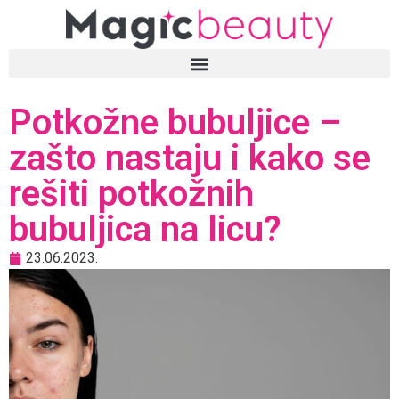
Potkožne bubuljice –
zašto nastaju i kako se
rešiti potkožnih
bubuljica na licu?
23.06.2023.