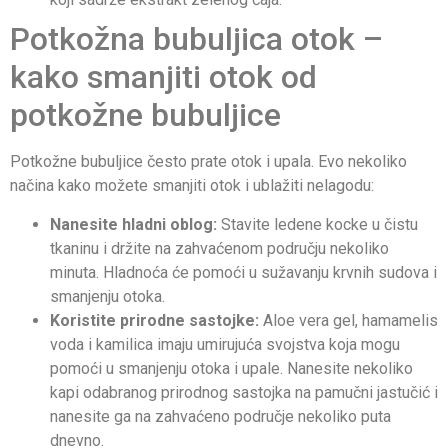
Potkožna bubuljica otok –
kako smanjiti otok od
potkožne bubuljice
Potkožne bubuljice često prate otok i upala. Evo nekoliko
načina kako možete smanjiti otok i ublažiti nelagodu:
Nanesite hladni oblog:
Stavite ledene kocke u čistu
tkaninu i držite na zahvaćenom području nekoliko
minuta. Hladnoća će pomoći u sužavanju krvnih sudova i
smanjenju otoka.
Koristite prirodne sastojke:
Aloe vera gel, hamamelis
voda i kamilica imaju umirujuća svojstva koja mogu
pomoći u smanjenju otoka i upale. Nanesite nekoliko
kapi odabranog prirodnog sastojka na pamučni jastučić i
nanesite ga na zahvaćeno područje nekoliko puta
dnevno.