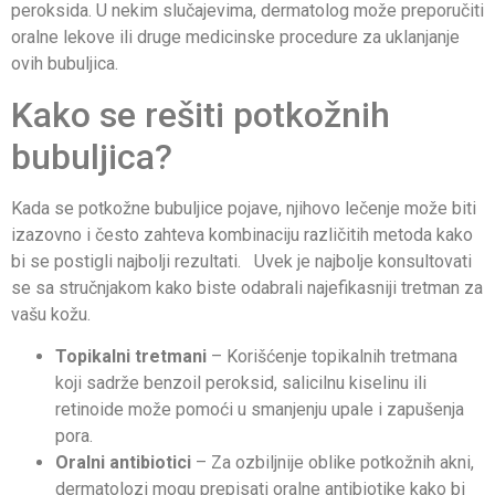
peroksida. U nekim slučajevima, dermatolog može preporučiti
oralne lekove ili druge medicinske procedure za uklanjanje
ovih bubuljica.
Kako se rešiti potkožnih
bubuljica?
Kada se potkožne bubuljice pojave, njihovo lečenje može biti
izazovno i često zahteva kombinaciju različitih metoda kako
bi se postigli najbolji rezultati. Uvek je najbolje konsultovati
se sa stručnjakom kako biste odabrali najefikasniji tretman za
vašu kožu.
Topikalni tretmani
– Korišćenje topikalnih tretmana
koji sadrže benzoil peroksid, salicilnu kiselinu ili
retinoide može pomoći u smanjenju upale i zapušenja
pora.
Oralni antibiotici
– Za ozbiljnije oblike potkožnih akni,
dermatolozi mogu prepisati oralne antibiotike kako bi