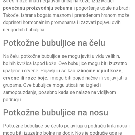
Stres može imati negativan uticaj na kožu, izazivajući
povećanu proizvodnju sebuma
i pogoršanje upale na bradi.
Takođe, ishrana bogata masnom i prerađenom hranom može
doprineti hormonalnim promenama i izazvati pojavu ovih
neugodnih bubuljica.
Potkožne bubuljice na čelu
Na čelu, potkožne bubuljice se mogu javiti u vidu velikih,
bolnih kvržica ispod kože. Ove bubuljice mogu biti izuzetno
upaljene i crvene. Pojavljuju se kao
izbočine ispod kože,
crvene ili roze boje
, i mogu biti pojedinačne ili se javljati u
grupama. Ove bubuljice mogu uticati na izgled i
samopouzdanje, posebno kada se nalaze na vidljivom
području.
Potkožne bubuljice na nosu
Potkožne bubuljice se često pojavljuju u području krila nosa i
mogu biti izuzetno bolne na dodir. Nos je područje gde je