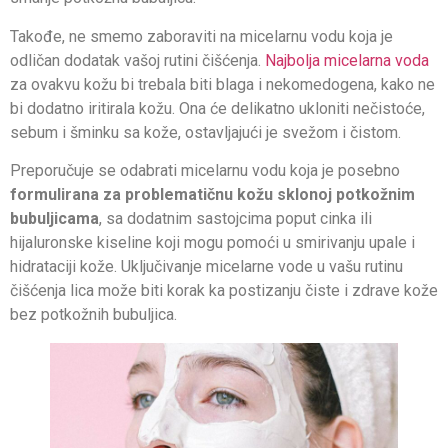
Takođe, ne smemo zaboraviti na micelarnu vodu koja je
odličan dodatak vašoj rutini čišćenja.
Najbolja micelarna voda
za ovakvu kožu bi trebala biti blaga i nekomedogena, kako ne
bi dodatno iritirala kožu. Ona će delikatno ukloniti nečistoće,
sebum i šminku sa kože, ostavljajući je svežom i čistom.
Preporučuje se odabrati micelarnu vodu koja je posebno
formulirana za problematičnu kožu sklonoj potkožnim
bubuljicama
, sa dodatnim sastojcima poput cinka ili
hijaluronske kiseline koji mogu pomoći u smirivanju upale i
hidrataciji kože. Uključivanje micelarne vode u vašu rutinu
čišćenja lica može biti korak ka postizanju čiste i zdrave kože
bez potkožnih bubuljica.