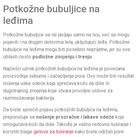
Potkožne bubuljice na
leđima
Potkožne bubuljice se ne javljaju samo na licu, već se mogu
pojaviti i na drugim delovima tela, uključujući leđa. Potkožne
bubuljice na leđima mogu biti posebno neprijatne, jer su ove
oblasti često
podložne znojenju i trenju
.
Najčešći uzrok potkožnih bubuljica na leđima je povećana
proizvodnja sebuma i začepljenje pora. Ovo može biti rezultat
nošenja uske odeće koja sprečava kožu da diše ili
dugotrajnog znojenja koje stvara povoljne uslove za
razmnožavanje bakterija.
Da biste sprečili pojavu potkožnih bubuljica na leđima,
preporučuje se
nošenje prozračne i labave odeće
koja
omogućava koži da diše. Takođe je važno redovno tuširanje i
koristiti blage
gelove za tuširanje
kako biste održali pore