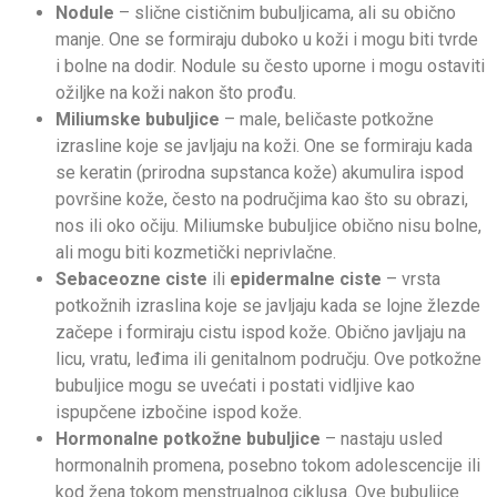
Nodule
– slične cističnim bubuljicama, ali su obično
manje. One se formiraju duboko u koži i mogu biti tvrde
i bolne na dodir. Nodule su često uporne i mogu ostaviti
ožiljke na koži nakon što prođu.
Miliumske bubuljice
– male, beličaste potkožne
izrasline koje se javljaju na koži. One se formiraju kada
se keratin (prirodna supstanca kože) akumulira ispod
površine kože, često na područjima kao što su obrazi,
nos ili oko očiju. Miliumske bubuljice obično nisu bolne,
ali mogu biti kozmetički neprivlačne.
Sebaceozne ciste
ili
epidermalne ciste
– vrsta
potkožnih izraslina koje se javljaju kada se lojne žlezde
začepe i formiraju cistu ispod kože. Obično javljaju na
licu, vratu, leđima ili genitalnom području. Ove potkožne
bubuljice mogu se uvećati i postati vidljive kao
ispupčene izbočine ispod kože.
Hormonalne potkožne bubuljice
– nastaju usled
hormonalnih promena, posebno tokom adolescencije ili
kod žena tokom menstrualnog ciklusa. Ove bubuljice