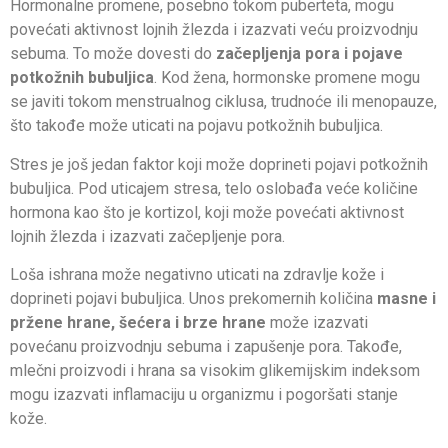
Hormonalne promene, posebno tokom puberteta, mogu
povećati aktivnost lojnih žlezda i izazvati veću proizvodnju
sebuma. To može dovesti do
začepljenja pora i pojave
potkožnih bubuljica
. Kod žena, hormonske promene mogu
se javiti tokom menstrualnog ciklusa, trudnoće ili menopauze,
što takođe može uticati na pojavu potkožnih bubuljica.
Stres je još jedan faktor koji može doprineti pojavi potkožnih
bubuljica. Pod uticajem stresa, telo oslobađa veće količine
hormona kao što je kortizol, koji može povećati aktivnost
lojnih žlezda i izazvati začepljenje pora.
Loša ishrana može negativno uticati na zdravlje kože i
doprineti pojavi bubuljica. Unos prekomernih količina
masne i
pržene hrane, šećera i brze hrane
može izazvati
povećanu proizvodnju sebuma i zapušenje pora. Takođe,
mlečni proizvodi i hrana sa visokim glikemijskim indeksom
mogu izazvati inflamaciju u organizmu i pogoršati stanje
kože.