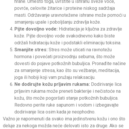
hrane. Umesto toga, uvrstite u ishranu sveže voće,
povrće, celovite žitarice i proteine ​​niskog sadržaja
masti. Održavanje uravnotežene ishrane može pomoći u
smanjenju upale i poboljšanju zdravlja kože.
Pijte dovoljno vode:
Hidratacija je ključna za zdravlje
kože. Pijte dovoljno vode svakodnevno kako biste
održali hidrataciju kože i podstakli eliminaciju toksina.
Smanjite stres:
Stres može uticati na ravnotežu
hormona i povećati proizvodnju sebuma, što može
dovesti do pojave potkožnih bubuljica. Pronađite načine
za smanjenje stresa, kao što su vežbanje, meditacija,
joga ili hobiji koji vam pružaju relaksaciju.
Ne dodirujte kožu prljavim rukama:
Dodirivanje lica
prljavim rukama može preneti bakterije i nečistoće na
kožu, što može pogoršati stanje potkožnih bubuljica.
Redovno perite ruke sapunom i vodom i izbegavajte
dodirivanje lica osim kada je neophodno.
Važno je napomenuti da svako ima jedinstvenu kožu i ono što
deluje za nekoga možda neće delovati isto za druge. Ako se