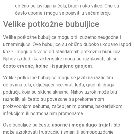
obično se javljaju na čelu, bradi i oko vilice. One su
često uporne i mogu se pojaviti u većem broju.
Velike potkožne bubuljice
Velike potkožne bubuljice mogu biti izuzetno neugodne i
uznemirujuće. Ove bubuljice su obično duboko ukopane ispod
kože i mogu biti veće od standardnih potkožnih bubuljica.
Njihov izgled i karakteristike mogu se razlikovati, ali su
često crvene, bolne i ispunjene gnojem
.
Velike potkožne bubuljice mogu se javiti na različitim
delovima tela, uključujući lice, vrat, leđa, grudi ili druga
područja koja su sklona aknama. Njihov uzrok može biti
raznolik, ali često su povezane sa prekomernom
proizvodnjom sebuma, začepljenim porama, bakterijskom
infekcijom ili hormonalnim promenama.
Ove bubuljice su često
uporne i mogu dugo trajati
, što
može uzrokovati frustraciju i smanjiti samopouzdanje.