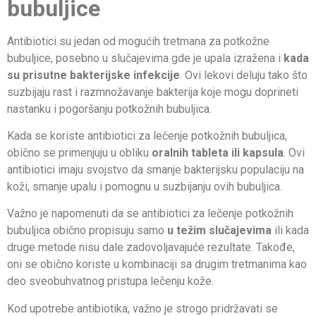
bubuljice
Antibiotici su jedan od mogućih tretmana za potkožne
bubuljice, posebno u slučajevima gde je upala izražena i
kada
su prisutne bakterijske infekcije
. Ovi lekovi deluju tako što
suzbijaju rast i razmnožavanje bakterija koje mogu doprineti
nastanku i pogoršanju potkožnih bubuljica.
Kada se koriste antibiotici za lečenje potkožnih bubuljica,
obično se primenjuju u obliku
oralnih tableta ili kapsula
. Ovi
antibiotici imaju svojstvo da smanje bakterijsku populaciju na
koži, smanje upalu i pomognu u suzbijanju ovih bubuljica.
Važno je napomenuti da se antibiotici za lečenje potkožnih
bubuljica obično propisuju samo
u težim slučajevima
ili kada
druge metode nisu dale zadovoljavajuće rezultate. Takođe,
oni se obično koriste u kombinaciji sa drugim tretmanima kao
deo sveobuhvatnog pristupa lečenju kože.
Kod upotrebe antibiotika, važno je strogo pridržavati se