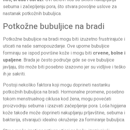
sebuma i začepljenju pora, što stvara povoljne uslove za
nastanak potkožnih bubuljica.
Potkožne bubuljice na bradi
Potkožne bubuljice na bradi mogu biti izuzetno frustrirajuće i
uticati na naše samopouzdanje. Ove uporne bubuljice
formiraju se ispod površine kože i mogu biti
crvene, bolne i
upaljene
. Brada je često područje gde se ove bubuljice
javljaju, što može biti posebno izazovno jer su vidljive i teško
ih je sakriti.
Postoji nekoliko faktora koji mogu doprineti nastanku
potkožnih bubuljica na bradi. Hormonalne promene, posebno
tokom menstrualnog ciklusa kod žena, mogu povećati
proizvodnju sebuma i izazvati začepljenje pora. Loša higijena
kože takođe može doprineti nakupljanju prljavštine, sebuma i
bakterija, stvarajući idealno okruženje za formiranje bubuljica.