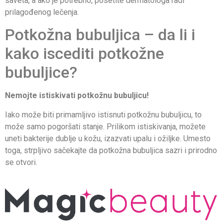
saveta, a ako je potrebno, posetite dermatologa radi
prilagođenog lečenja.
Potkožna bubuljica – da li i
kako iscediti potkožne
bubuljice?
Nemojte istiskivati potkožnu bubuljicu!
Iako može biti primamljivo istisnuti potkožnu bubuljicu, to
može samo pogoršati stanje. Prilikom istiskivanja, možete
uneti bakterije dublje u kožu, izazvati upalu i ožiljke. Umesto
toga, strpljivo sačekajte da potkožna bubuljica sazri i prirodno
se otvori.