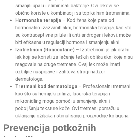
smanjili upalu i eliminisali bakterije. Ovi lekovi se
obično koriste u kombinaciji sa topikalnim tretmanima.
Hormonska terapija
– Kod žena koje pate od
hormonalno izazvanih akni, hormonska terapija, kao što
su kontraceptivne pilule ili anti-androgeni lekovi, može
biti efikasna u regulaciji hormona i smanjenju akni.
Izotretinoin (Roaccutane)
– Izotretinoin je jak oralni
lek koji se koristi za lečenje teških oblika akni koje nisu
reagovale na druge tretmane. Ovaj lek može imati
ozbiljne nuspojave i zahteva strogi nadzor
dermatologa.
Tretmani kod dermatologa
– Profesionalni tretmani
kao što su hemijski pilinzi, laserska terapija i
mikronidling mogu pomoći u smanjenju akni i
poboljšanju teksture kože. Ovi tretmani pomažu u
uklanjanju ožiljaka i stimulisanju proizvodnje kolagena.
Prevencija potkožnih