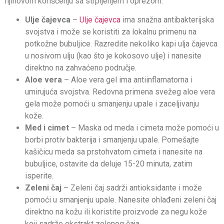
njihovom korišćenju sa strpljenjem i oprezom.
Ulje čajevca
–
Ulje čajevca
ima snažna antibakterijska
svojstva i može se koristiti za lokalnu primenu na
potkožne bubuljice. Razredite nekoliko kapi ulja čajevca
u nosivom ulju (kao što je kokosovo ulje) i nanesite
direktno na zahvaćeno područje.
Aloe vera
– Aloe vera gel ima antiinflamatorna i
umirujuća svojstva. Redovna primena svežeg aloe vera
gela može pomoći u smanjenju upale i zaceljivanju
kože.
Med i cimet
– Maska od meda i cimeta može pomoći u
borbi protiv bakterija i smanjenju upale. Pomešajte
kašičicu meda sa prstohvatom cimeta i nanesite na
bubuljice, ostavite da deluje 15-20 minuta, zatim
isperite.
Zeleni čaj
– Zeleni čaj sadrži antioksidante i može
pomoći u smanjenju upale. Nanesite ohlađeni zeleni čaj
direktno na kožu ili koristite proizvode za negu kože
koji sadrže ekstrakt zelenog čaja.