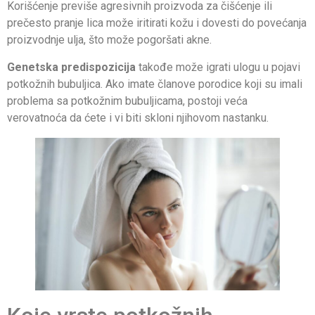
Korišćenje previše agresivnih proizvoda za čišćenje ili
prečesto pranje lica može iritirati kožu i dovesti do povećanja
proizvodnje ulja, što može pogoršati akne.
Genetska predispozicija
takođe može igrati ulogu u pojavi
potkožnih bubuljica. Ako imate članove porodice koji su imali
problema sa potkožnim bubuljicama, postoji veća
verovatnoća da ćete i vi biti skloni njihovom nastanku.