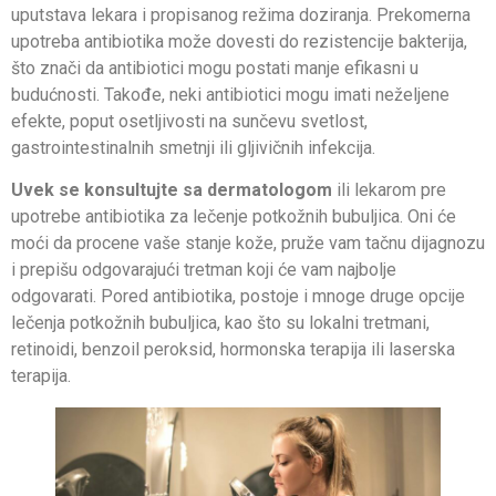
uputstava lekara i propisanog režima doziranja. Prekomerna
upotreba antibiotika može dovesti do rezistencije bakterija,
što znači da antibiotici mogu postati manje efikasni u
budućnosti. Takođe, neki antibiotici mogu imati neželjene
efekte, poput osetljivosti na sunčevu svetlost,
gastrointestinalnih smetnji ili gljivičnih infekcija.
Uvek se konsultujte sa dermatologom
ili lekarom pre
upotrebe antibiotika za lečenje potkožnih bubuljica. Oni će
moći da procene vaše stanje kože, pruže vam tačnu dijagnozu
i prepišu odgovarajući tretman koji će vam najbolje
odgovarati. Pored antibiotika, postoje i mnoge druge opcije
lečenja potkožnih bubuljica, kao što su lokalni tretmani,
retinoidi, benzoil peroksid, hormonska terapija ili laserska
terapija.