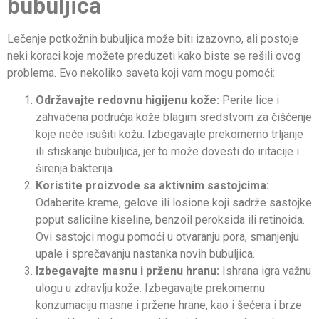
bubuljica
Lečenje potkožnih bubuljica može biti izazovno, ali postoje
neki koraci koje možete preduzeti kako biste se rešili ovog
problema. Evo nekoliko saveta koji vam mogu pomoći:
Održavajte redovnu higijenu kože:
Perite lice i
zahvaćena područja kože blagim sredstvom za čišćenje
koje neće isušiti kožu. Izbegavajte prekomerno trljanje
ili stiskanje bubuljica, jer to može dovesti do iritacije i
širenja bakterija.
Koristite proizvode sa aktivnim sastojcima:
Odaberite kreme, gelove ili losione koji sadrže sastojke
poput salicilne kiseline, benzoil peroksida ili retinoida.
Ovi sastojci mogu pomoći u otvaranju pora, smanjenju
upale i sprečavanju nastanka novih bubuljica.
Izbegavajte masnu i prženu hranu:
Ishrana igra važnu
ulogu u zdravlju kože. Izbegavajte prekomernu
konzumaciju masne i pržene hrane, kao i šećera i brze