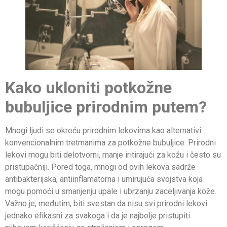
Kako ukloniti potkožne
bubuljice prirodnim putem?
Mnogi ljudi se okreću prirodnim lekovima kao alternativi
konvencionalnim tretmanima za potkožne bubuljice. Prirodni
lekovi mogu biti delotvorni, manje iritirajući za kožu i često su
pristupačniji. Pored toga, mnogi od ovih lekova sadrže
antibakterijska, antiinflamatorna i umirujuća svojstva koja
mogu pomoći u smanjenju upale i ubrzanju zaceljivanja kože.
Važno je, međutim, biti svestan da nisu svi prirodni lekovi
jednako efikasni za svakoga i da je najbolje pristupiti