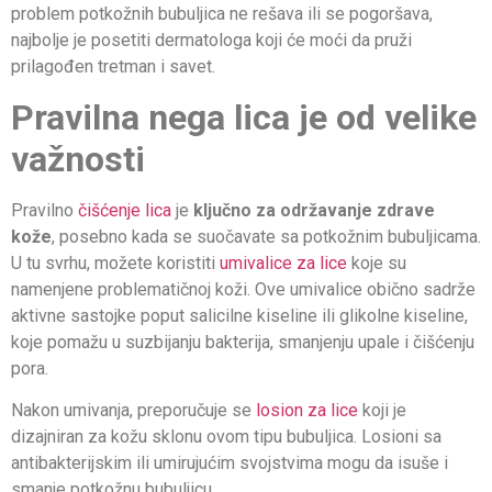
problem potkožnih bubuljica ne rešava ili se pogoršava,
najbolje je posetiti dermatologa koji će moći da pruži
prilagođen tretman i savet.
Pravilna nega lica je od velike
važnosti
Pravilno
čišćenje lica
je
ključno za održavanje zdrave
kože
, posebno kada se suočavate sa potkožnim bubuljicama.
U tu svrhu, možete koristiti
umivalice za lice
koje su
namenjene problematičnoj koži. Ove umivalice obično sadrže
aktivne sastojke poput salicilne kiseline ili glikolne kiseline,
koje pomažu u suzbijanju bakterija, smanjenju upale i čišćenju
pora.
Nakon umivanja, preporučuje se
losion za lice
koji je
dizajniran za kožu sklonu ovom tipu bubuljica. Losioni sa
antibakterijskim ili umirujućim svojstvima mogu da isuše i
smanje potkožnu bubuljicu.