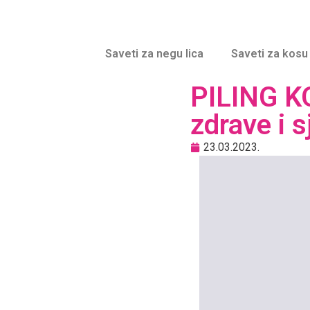
Saveti za negu lica
Saveti za kosu
PILING KO
zdrave i s
23.03.2023.