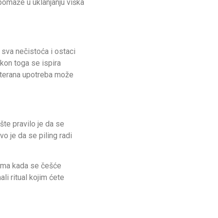
 pomaže u uklanjanju viška
 sva nečistoća i ostaci
kon toga se ispira
reterana upotreba može
šte pravilo je da se
o je da se piling radi
cima kada se češće
ali ritual kojim ćete