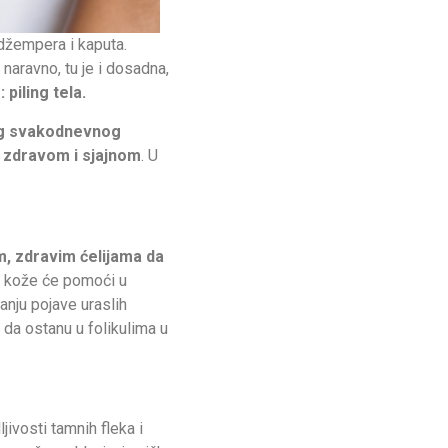
 džempera i kaputa.
 naravno, tu je i dosadna,
piling tela.
šeg svakodnevnog
e zdravom i sjajnom
. U
 zdravim ćelijama da
ng kože će pomoći u
nju pojave uraslih
o da ostanu u folikulima u
jivosti tamnih fleka i