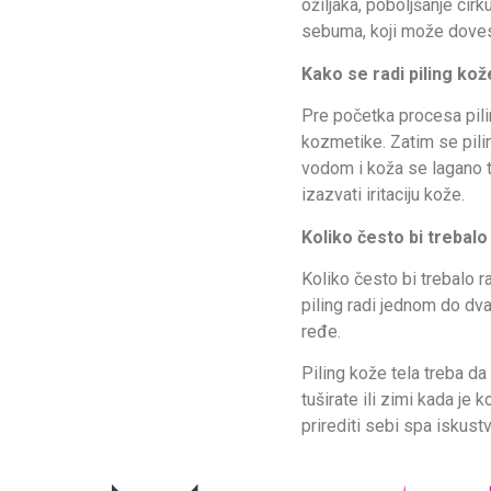
ožiljaka, poboljšanje cir
sebuma, koji može dovest
Kako se radi piling kož
Pre početka procesa pili
kozmetike. Zatim se pili
vodom i koža se lagano t
izazvati iritaciju kože.
Koliko često bi trebalo 
Koliko često bi trebalo ra
piling radi jednom do dva
ređe.
Piling kože tela treba d
tuširate ili zimi kada je 
prirediti sebi spa iskust