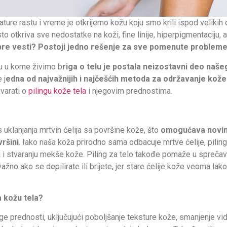
ature rastu i vreme je otkrijemo kožu koju smo krili ispod velikih
o otkriva sve nedostatke na koži, fine linije, hiperpigmentaciju, a
re vesti? Postoji jedno rešenje za sve pomenute probleme: 
 u kome živimo b
riga o telu je postala neizostavni deo na
 j
edna od najvažnijih i najčešćih metoda za održavanje kož
varati o
pilingu kože tela
i njegovim prednostima.
s uklanjanja mrtvih ćelija sa površine kože, što
omogućava novim,
ršini
. Iako naša koža prirodno sama odbacuje mrtve ćelije, pili
i stvaranju mekše kože. Piling za telo takođe pomaže u sprečava
ažno ako se depilirate ili brijete, jer stare ćelije kože veoma lak
a kožu tela?
e prednosti, uključujući poboljšanje teksture kože, smanjenje vidl