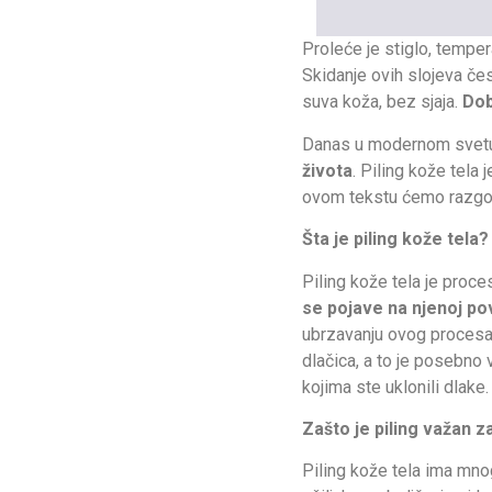
Proleće je stiglo, temper
Skidanje ovih slojeva čest
suva koža, bez sjaja.
Dob
Danas u modernom svetu
života
. Piling kože tela je
ovom tekstu ćemo razgo
Šta je piling kože tela?
Piling kože tela je proce
se pojave na njenoj pov
ubrzavanju ovog procesa 
dlačica, a to je posebno v
kojima ste uklonili dlake.
Zašto je piling važan z
Piling kože tela ima mnog