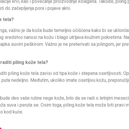
kulacije krvi, kao i povećanje proizvodnje kolagena. Takođe, piling
i do začepljenja pora i pojave akni.
e tela?
nga, važno je da koža bude temeljno očišćena kako bi se uklonila
ng sredstvo nanosi na kožu i blago utrljava kružnim pokretima. Na
apka suvim peškirom. Važno je ne preterivati sa pilingom, jer p
raditi piling kože tela?
diti piling kože tela zavisi od tipa kože i stepena osetljivosti. Op
 puta nedeljno. Međutim, ukoliko imate osetljivu kožu, preporučljiv
a bude deo vaše rutine nege kože, bilo da se radi o letnjim mese
koža suva i peruta se. Osim toga, piling kože tela može biti pravi m
vo kod kuće.