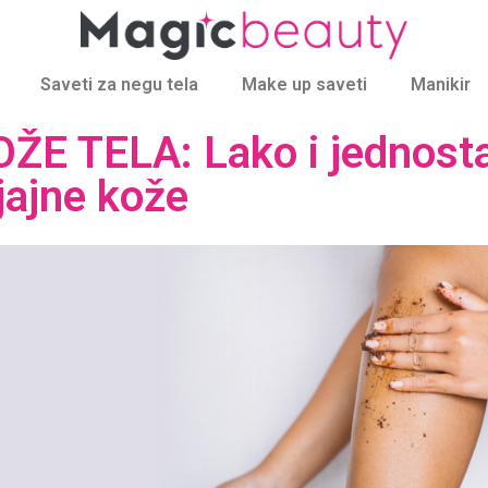
Saveti za negu tela
Make up saveti
Manikir
ŽE TELA: Lako i jednost
jajne kože