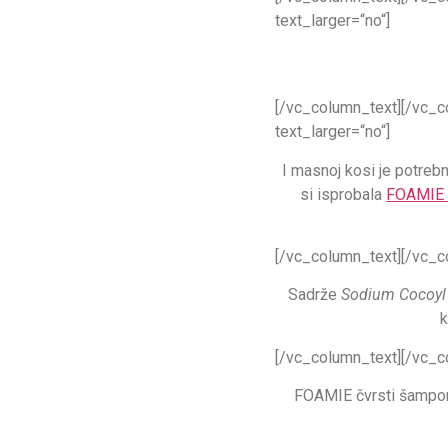
text_larger=“no“]
[/vc_column_text][/vc_c
text_larger=“no“]
I masnoj kosi je potrebn
si isprobala
FOAMIE 
[/vc_column_text][/vc_c
Sadrže
Sodium Cocoyl 
k
[/vc_column_text][/vc_c
FOAMIE čvrsti šamponi