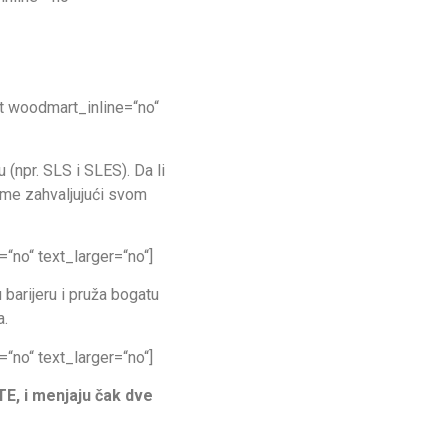
t woodmart_inline=“no“
 (npr. SLS i SLES). Da li
teme zahvaljujući svom
no“ text_larger=“no“]
 barijeru i pruža bogatu
a.
no“ text_larger=“no“]
E, i menjaju čak dve