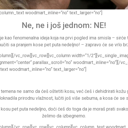
column_text woodmart_inline=“no“ text_larger=“no“]
Ne, ne i još jednom: NE!
e kao fenomenalna ideja koja na prvi pogled ima smisla – sirće ta
čiti sa pranjem kose pet puta nedeljno! – zapravo će se vrlo brz
olumn][/vc_row][vc_row][vc_column width=“1/2″][vc_single_im
nment=“center“ parallax_scroll=“no“ woodmart_inline=“no“][/vc
ext woodmart_inline=“no“ text_larger=“no“]
temena ne samo da ćeš oštetiti kosu, već ćeš i dehidrirati kožu g
doknadila prirodnu vlažnost, lučiti još više sebuma, a kosa će se 
kosu pet puta nedeljno, doći ćeš do toga da je moraš prati svako
želimo da izbegnemo.
olumn][/vc_row][vc_row][vc_column][vc_column_text woodmart_i