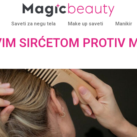
Saveti za negu tela
Make up saveti
Manikir
IM SIRĆETOM PROTIV 