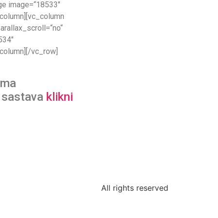
age image=“18533″
_column][vc_column
rallax_scroll=“no“
534″
_column][/vc_row]
ima
g sastava
klikni
All rights reserved