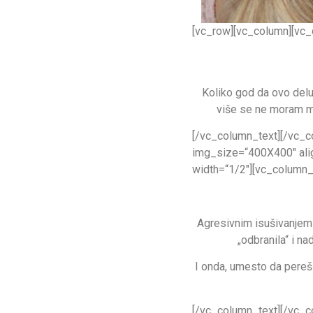
[vc_row][vc_column][vc_
Koliko god da ovo deluj
više se ne moram mu
[/vc_column_text][/vc_c
img_size=“400X400″ alig
width=“1/2″][vc_column_t
Agresivnim isušivanjem 
„odbranila“ i na
I onda, umesto da pereš 
[/vc_column_text][/vc_c