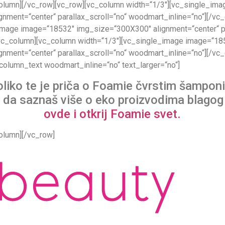
olumn][/vc_row][vc_row][vc_column width=“1/3″][vc_single_im
nment=“center“ parallax_scroll=“no“ woodmart_inline=“no“][/vc
image image=“18532″ img_size=“300X300″ alignment=“center“ pa
/vc_column][vc_column width=“1/3″][vc_single_image image=“18
nment=“center“ parallax_scroll=“no“ woodmart_inline=“no“][/vc
column_text woodmart_inline=“no“ text_larger=“no“]
oliko te je priča o Foamie čvrstim šampon
liš da saznaš više o eko proizvodima blago
ovde i otkrij Foamie svet.
olumn][/vc_row]