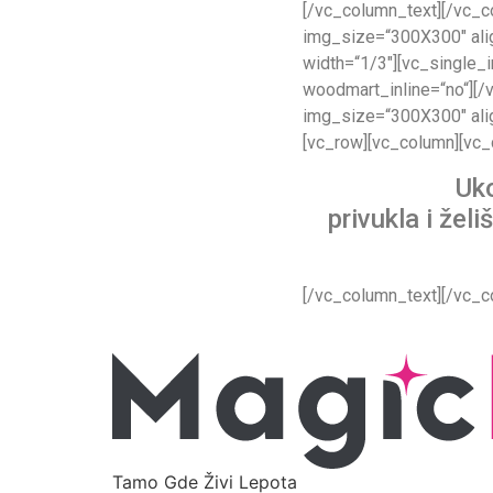
[/vc_column_text][/vc_c
img_size=“300X300″ alig
width=“1/3″][vc_single_
woodmart_inline=“no“][
img_size=“300X300″ alig
[vc_row][vc_column][vc_
Uk
privukla i že
[/vc_column_text][/vc_c
Tamo Gde Živi Lepota