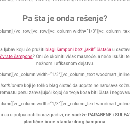
Pa šta je onda rešenje?
olumn][/vc_row][vc_row][vc_column width=“1/3″][vc_column_tex
a ljubav koju će pružiti
blagi šamponi bez „jakih“ čistača
u sastavu
čvrste šampone
? Oni će ukolniti višak masnoće, a neće isušiti 
nežnom i efikasnom dejstvu.
olumn][vc_column width=“1/3″][vc_column_text woodmart_inline=“
Isethionate
koji je toliko blag čistač da uopšte ne narušava kožnu
remastu penu zahvaljujući kojoj će tvoja kosa biti čista i negovan
olumn][vc_column width=“1/3″][vc_column_text woodmart_inline=“
 su u potpunosti biorazgradivi,
ne sadrže PARABENE i SULFAT
plastične boce standardnog šampona.