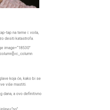
p-tap na teme i: voila,
o desiti katastrofa.
age image=“18530″
_column][vc_column
lave koja će, kako bi se
sve više mastiti.
g dana, a ovo definitivno
nline=“no“