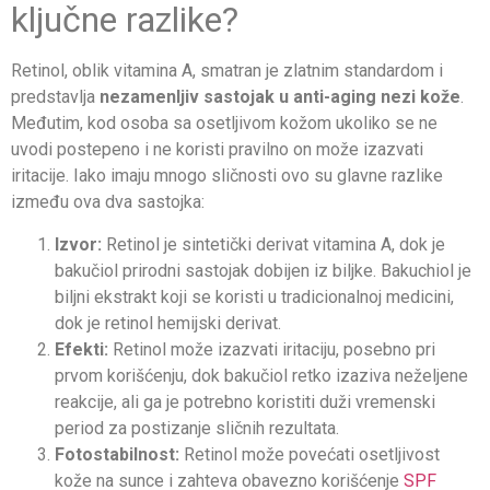
ključne razlike?
Retinol, oblik vitamina A, smatran je zlatnim standardom i
predstavlja
nezamenljiv sastojak u anti-aging nezi kože
.
Međutim, kod osoba sa osetljivom kožom ukoliko se ne
uvodi postepeno i ne koristi pravilno on može izazvati
iritacije. Iako imaju mnogo sličnosti ovo su glavne razlike
između ova dva sastojka:
Izvor:
Retinol je sintetički derivat vitamina A, dok je
bakučiol prirodni sastojak dobijen iz biljke. Bakuchiol je
biljni ekstrakt koji se koristi u tradicionalnoj medicini,
dok je retinol hemijski derivat.
Efekti:
Retinol može izazvati iritaciju, posebno pri
prvom korišćenju, dok bakučiol retko izaziva neželjene
reakcije, ali ga je potrebno koristiti duži vremenski
period za postizanje sličnih rezultata.
Fotostabilnost:
Retinol može povećati osetljivost
kože na sunce i zahteva obavezno korišćenje
SPF