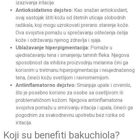
izazivanja iritacije.
Antioksidativno dejstvo:
Kao snažan antioksidant,
ovaj sastojak štiti kožu od štetnih uticaja slobodnih
radikala, koji mogu uzrokovati prerano starenje kože.
Ova svojstva pomažu u sprečavanju oštećenja ćelija
kože i održavanju njenog zdravlja i sjaja.
Ublažavanje hiperpigmentacija:
Pomaže u
ujednačavanju tena i smanjenju tamnih fleka. Njegova
sposobnost da inhibira proizvodnju melanina čini ga
korisnim u tretmanu hiperpigmentacija i neujednačenog
tena, čineći kožu svetlijom i ravnomernijom.
Antiinflamatorno dejstvo:
Smanjuje upale i crvenilo,
što je posebno korisno za osobe sa osetljivom ili
problematičnom kožom. Njegova antiinflamatorna
svojstva pomažu u smirivanju iritacija i upala, čineći ga
pogodnim za svakodnevnu upotrebu bez rizika od
iritacija.
Koji su benefiti bakuchiola?