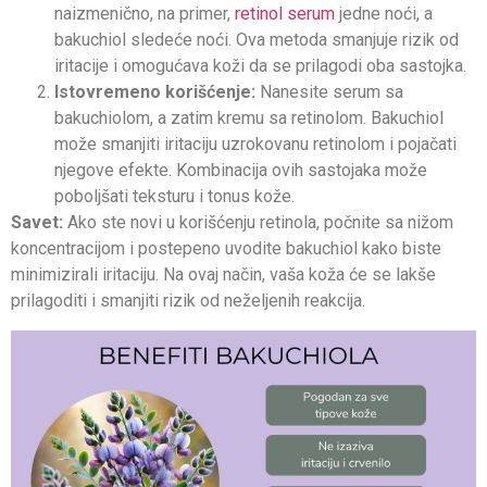
naizmenično, na primer,
retinol serum
jedne noći, a
bakuchiol sledeće noći. Ova metoda smanjuje rizik od
iritacije i omogućava koži da se prilagodi oba sastojka.
Istovremeno korišćenje:
Nanesite serum sa
bakuchiolom, a zatim kremu sa retinolom. Bakuchiol
može smanjiti iritaciju uzrokovanu retinolom i pojačati
njegove efekte. Kombinacija ovih sastojaka može
poboljšati teksturu i tonus kože.
Savet:
Ako ste novi u korišćenju retinola, počnite sa nižom
koncentracijom i postepeno uvodite bakuchiol kako biste
minimizirali iritaciju. Na ovaj način, vaša koža će se lakše
prilagoditi i smanjiti rizik od neželjenih reakcija.