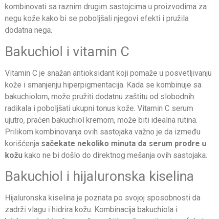
kombinovati sa raznim drugim sastojcima u proizvodima za
negu kože kako bi se poboljšali njegovi efekti i pružila
dodatna nega.
Bakuchiol i vitamin C
Vitamin C je snažan antioksidant koji pomaže u posvetljivanju
kože i smanjenju hiperpigmentacija. Kada se kombinuje sa
bakuchiolom, može pružiti dodatnu zaštitu od slobodnih
radikala i poboljšati ukupni tonus kože. Vitamin C serum
ujutro, praćen bakuchiol kremom, može biti idealna rutina.
Prilikom kombinovanja ovih sastojaka važno je da između
korišćenja
sačekate nekoliko minuta da serum prodre u
kožu
kako ne bi došlo do direktnog mešanja ovih sastojaka.
Bakuchiol i hijaluronska kiselina
Hijaluronska kiselina je poznata po svojoj sposobnosti da
zadrži vlagu i hidrira kožu. Kombinacija bakuchiola i