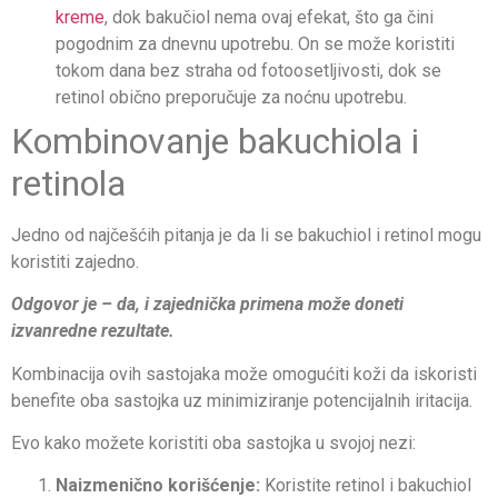
kreme
, dok bakučiol nema ovaj efekat, što ga čini
pogodnim za dnevnu upotrebu. On se može koristiti
tokom dana bez straha od fotoosetljivosti, dok se
retinol obično preporučuje za noćnu upotrebu.
Kombinovanje bakuchiola i
retinola
Jedno od najčešćih pitanja je da li se bakuchiol i retinol mogu
koristiti zajedno.
Odgovor je – da, i zajednička primena može doneti
izvanredne rezultate.
Kombinacija ovih sastojaka može omogućiti koži da iskoristi
benefite oba sastojka uz minimiziranje potencijalnih iritacija.
Evo kako možete koristiti oba sastojka u svojoj nezi:
Naizmenično korišćenje:
Koristite retinol i bakuchiol