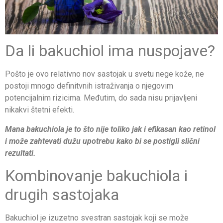
Da li bakuchiol ima nuspojave?
Pošto je ovo relativno nov sastojak u svetu nege kože, ne
postoji mnogo definitvnih istraživanja o njegovim
potencijalnim rizicima. Međutim, do sada nisu prijavljeni
nikakvi štetni efekti.
Mana bakuchiola je to što nije toliko jak i efikasan kao retinol
i može zahtevati dužu upotrebu kako bi se postigli slični
rezultati.
Kombinovanje bakuchiola i
drugih sastojaka
Bakuchiol je izuzetno svestran sastojak koji se može