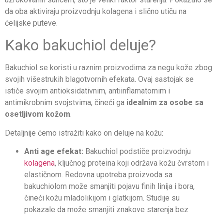
da oba aktiviraju proizvodnju kolagena i slično utiču na
ćelijske puteve.
Kako bakuchiol deluje?
Bakuchiol se koristi u raznim proizvodima za negu kože zbog
svojih višestrukih blagotvornih efekata. Ovaj sastojak se
ističe svojim antioksidativnim, antiinflamatornim i
antimikrobnim svojstvima, čineći ga
idealnim za osobe sa
osetljivom kožom
.
Detaljnije ćemo istražiti kako on deluje na kožu:
Anti age efekat:
Bakuchiol podstiče proizvodnju
kolagena
, ključnog proteina koji održava kožu čvrstom i
elastičnom. Redovna upotreba proizvoda sa
bakuchiolom može smanjiti pojavu finih linija i bora,
čineći kožu mladolikijom i glatkijom. Studije su
pokazale da može smanjiti znakove starenja bez