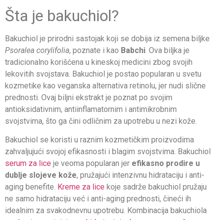
Šta je bakuchiol?
Bakuchiol je prirodni sastojak koji se dobija iz semena biljke
Psoralea corylifolia
, poznate i kao
Babchi
. Ova biljka je
tradicionalno korišćena u kineskoj medicini zbog svojih
lekovitih svojstava. Bakuchiol je postao popularan u svetu
kozmetike kao veganska alternativa retinolu, jer nudi slične
prednosti. Ovaj biljni ekstrakt je poznat po svojim
antioksidativnim, antiinflamatornim i antimikrobnim
svojstvima, što ga čini odličnim za upotrebu u nezi kože.
Bakuchiol se koristi u raznim kozmetičkim proizvodima
zahvaljujući svojoj efikasnosti i blagim svojstvima. Bakuchiol
serum za lice
je veoma popularan jer
efikasno prodire u
dublje slojeve kože
, pružajući intenzivnu hidrataciju i anti-
aging benefite.
Kreme za lice
koje sadrže bakuchiol pružaju
ne samo hidrataciju već i anti-aging prednosti, čineći ih
idealnim za svakodnevnu upotrebu. Kombinacija bakuchiola