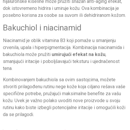
hijaluronske kiseline može pružiti snažan anti-aging efekat,
dok istovremeno hidrira i umiruje kožu. Ova kombinacija je
posebno korisna za osobe sa suvom ili dehidriranom kožom.
Bakuchiol i niacinamid
Niacinamid je oblik vitamina B3 koji pomaže u smanjenju
crvenila, upala i hiperpigmentacija. Kombinacija niacinamida i
bakuchiola može pružiti
umirujući efekat na kožu
,
smanjujući iritacije i poboljšavajući teksturu i ujednačenost
tena.
Kombinovanjem bakuchiola sa ovim sastojcima, možete
stvoriti prilagođenu rutinu nege kože koja ciljano rešava vaše
specifične potrebe, pružajući maksimalne benefite za vašu
kožu. Uvek je važno polako uvoditi nove proizvode u svoju
rutinu kako biste izbegli potencijalne iritacije i omogućili koži
da se prilagodi.