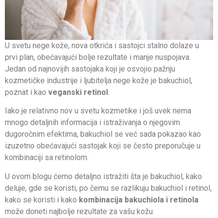
U svetu nege kože, nova otkrića i sastojci stalno dolaze u
prvi plan, obećavajući bolje rezultate i manje nuspojava.
Jedan od najnovijih sastojaka koji je osvojio pažnju
kozmetičke industrije i ljubitelja nege kože je bakuchiol,
poznat i kao
veganski retinol
.
Iako je relativno nov u svetu kozmetike i još uvek nema
mnogo detaljnih informacija i istraživanja o njegovim
dugoročnim efektima, bakuchiol se već sada pokazao kao
izuzetno obećavajući sastojak koji se često preporučuje u
kombinaciji sa retinolom.
U ovom blogu ćemo detaljno istražiti šta je bakuchiol, kako
deluje, gde se koristi, po čemu se razlikuju bakuchiol i retinol,
kako se koristi i kako
kombinacija bakuchiola i retinola
može doneti najbolje rezultate za vašu kožu.