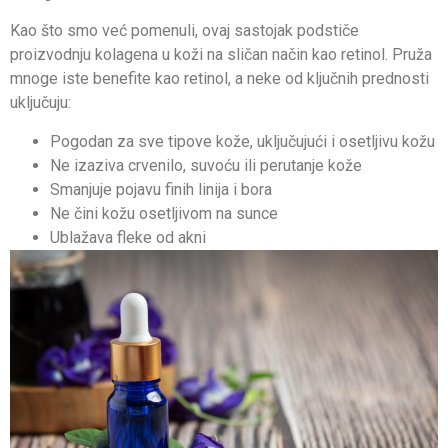
Kao što smo već pomenuli, ovaj sastojak podstiče
proizvodnju kolagena u koži na sličan način kao retinol. Pruža
mnoge iste benefite kao retinol, a neke od ključnih prednosti
uključuju:
Pogodan za sve tipove kože, uključujući i osetljivu kožu
Ne izaziva crvenilo, suvoću ili perutanje kože
Smanjuje pojavu finih linija i bora
Ne čini kožu osetljivom na sunce
Ublažava fleke od akni