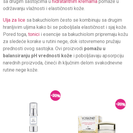
sa drugim sastojcima u
hidratantnim kremama
pomaže u
održavanju vlažnosti i elastičnosti kože.
Ulja za lice
sa bakuchiolom često se kombinuju sa drugim
hranljivim uljima kako bi se poboljšala elastičnost i sjaj kože.
Pored toga,
tonici
i esencije sa bakuchiolom pripremaju kožu
za sledeće korake u rutini nege, dok istovremeno pružaju
prednosti ovog sastojka. Ovi proizvodi
pomažu u
balansiranju pH vrednosti kože
i poboljšavaju apsorpciju
narednih proizvoda, čineći ih ključnim delom svakodnevne
rutine nege kože.