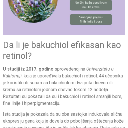
Da li je bakuchiol efikasan kao
retinol?
U studiji iz 2017. godine
sprovedenoj na
Univerzitetu u
Kaliforniji
, koja je upoređivala bakuchiol i retinol, 44 učesnika
je koristilo ili serum sa bakuchiolom dva puta dnevno ili
kremu sa retinolom jednom dnevno tokom 12 nedelja.
Rezultati su pokazali da su i bakuchiol i retinol smanjili bore,
fine linije i hiperpigmentaciju.
Ista studija je pokazala da su oba sastojka indukovala sličnu
ekspresiju gena koja je dovela do poboljšanja oštećenja kože
uzrokovanih suncem, što je veliki faktor starenja. Pokazalo se